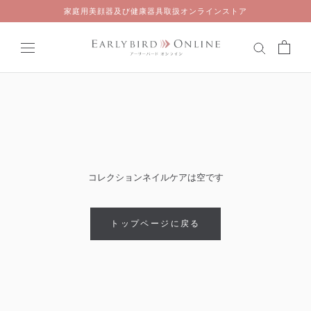
Skip
家庭用美顔器及び健康器具取扱オンラインストア
to
content
コレクションネイルケアは空です
トップページに戻る