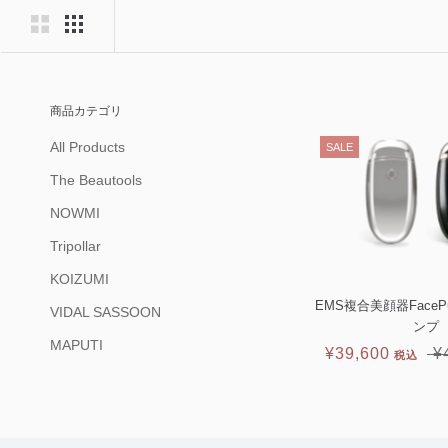
商品カテゴリ
All Products
SALE
The Beautools
NOWMI
Tripollar
KOIZUMI
EMS複合美顔器Face
VIDAL SASSOON
ンプ
MAPUTI
¥39,600
¥