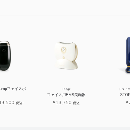
Pumpフェイスポ
Enage
トライポ
フェイス用EMS美顔器
STO
49,500
¥13,750
¥