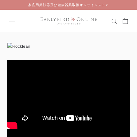
Skip
家庭用美顔器及び健康器具取扱オンラインストア
to
content