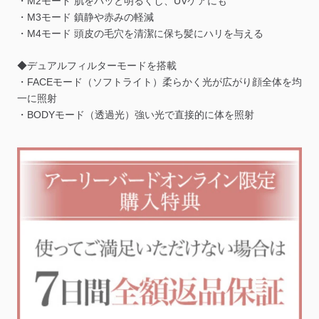
・M2モード 肌をパッと明るくし、UVケアにも
・M3モード 鎮静や赤みの軽減
・M4モード 頭皮の毛穴を清潔に保ち髪にハリを与える
◆デュアルフィルターモードを搭載
・FACEモード（ソフトライト）柔らかく光が広がり顔全体を均
一に照射
・BODYモード（透過光）強い光で直接的に体を照射