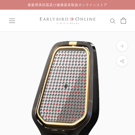
Skip
家庭用美顔器及び健康器具取扱オンラインストア
to
content