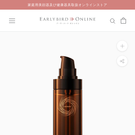
Skip
家庭用美顔器及び健康器具取扱オンラインストア
to
content