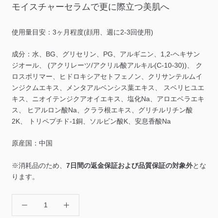
モイスチャーセラムで更に際立つ美肌へ
使用量目安：3ヶ月程度(顔用、週に2-3回使用)
成分：水、
BG
、グリセリン、
PG
、アルギニン、
1,2-
ヘキサン
ジオール、
(
アクリレーツ
/
アクリル酸アルキル
(C-10-30))
、 ク
ロスポリマー、ヒドロキシアセトフェノン、クリサンテルムイ
ンジクムエキス、メンタアルベンシス葉エキス、 スベリヒユエ
キス、ニオイテンジクアオイエキス、塩化
Na
、アロエベラエキ
ス、 ヒアルロン酸
Na
、クララ根エキス、グリチルリチン酸
2K
、 トリペプチド
-1
銅、ソルビン酸
K
、安息香酸
Na
原産国：中国
※
消耗品のため、
7日間の返金保証および品質保証の対象外
とな
ります。