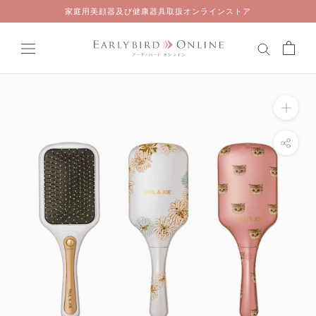
Skip
家庭用美顔器及び健康器具取扱オンラインストア
to
content