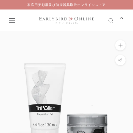
Skip
家庭用美顔器及び健康器具取扱オンラインストア
to
content