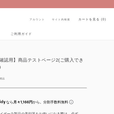
カートを見る (
0
)
アカウント
サイト内検索
ご利用ガイド
ご利用ガイド
確認用】商品テストページ2(ご購入でき
)
なら
月々1,166円
から。分割手数料無料
イポーラ製品の美顔器をお使いになる際は、必ず