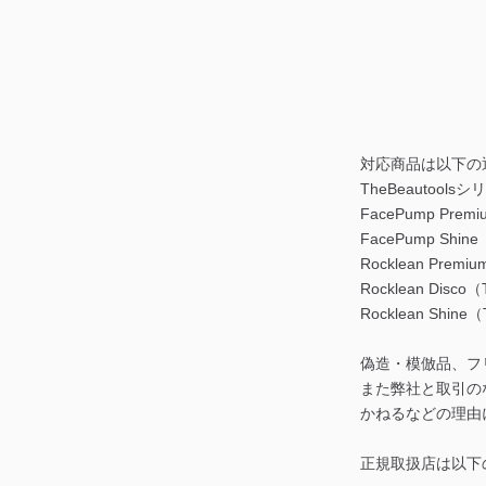
対応商品は以下の
TheBeautools
FacePump Prem
FacePump Shin
Rocklean Prem
Rocklean Disco
Rocklean Shine
偽造・模倣品、フ
また弊社と取引の
かねるなどの理由
正規取扱店は以下