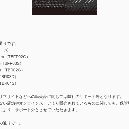
通りです。
シリーズ
ium（TBFP02G）
e（TBFP03S）
ium（TBR02G）
（TBR03D）
（TBR04S）
リマサイトなどへの転売品に関しては弊社のサポート外となります。
ない店舗やオンラインストアより販売されているものに関しても、保管
により、サポート外とさせていただきます。
の通りです。