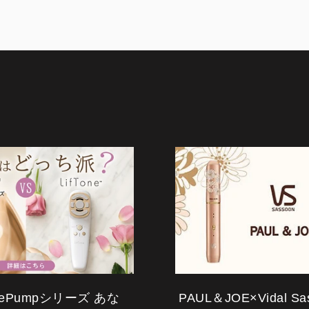
acePumpシリーズ あな
PAUL＆JOE×Vidal S