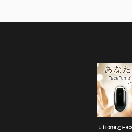
LifToneとF