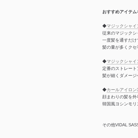
おすすめアイテム
◆
マジックシャイ
従来のマジックシ
一度髪を通すだけ
髪の量が多くクセ
◆
マジックシャイ
定番のストレート
髪が細くダメージ
◆
カールアイロン3
顔まわりの髪を外
韓国風ヨシンモリ
その他VIDAL S