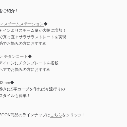
をご紹介！
ン スチームステーション
◆
ャインよりスチーム量が大幅に増加！
で真っ直ぐサラサラストレートを実現
毛でお悩みの方におすすめ
ン チタンコート
◆
アイロンにチタンプレートを搭載
ヘアでお悩みの方におすすめ
2mm
◆
巻きにS字カーブを作れば今流行りの
スタイルも簡単！
ASSOON商品のラインナップは
こちら
をクリック！