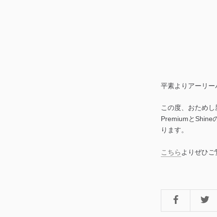
平素よりアーリー
この度、おためし
PremiumとS
ります。
こちら
よりぜひご