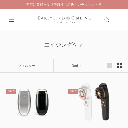
Skip
家庭用美顔器及び健康器具取扱オンラインストア
to
content
エイジングケア
フィルター
Sort
SALE
SALE