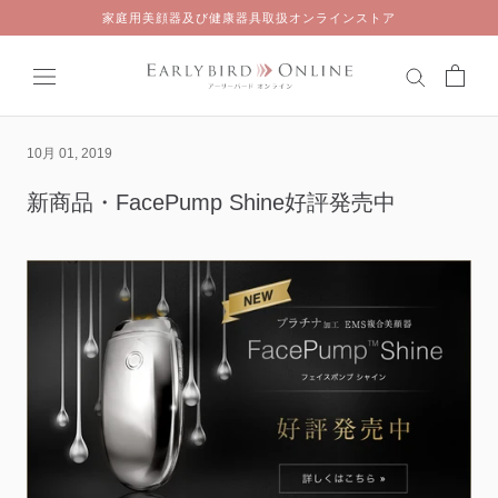
Skip
家庭用美顔器及び健康器具取扱オンラインストア
to
content
10月 01, 2019
新商品・FacePump Shine好評発売中