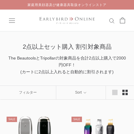
Skip
家庭用美顔器及び健康器具取扱オンラインストア
to
content
2点以上セット購入 割引対象商品
The BeautoolsとTripollarの対象商品を合計2点以上購入で2000
円OFF！
(カートに2点以上入れると自動的に割引されます)
フィルター
Sort
SALE
SALE