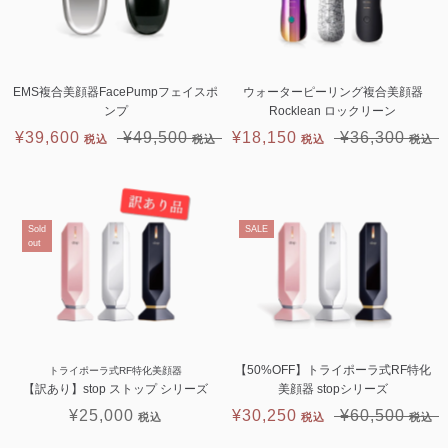
EMS複合美顔器FacePumpフェイスポ
ウォーターピーリング複合美顔器
ンプ
Rocklean ロックリーン
¥39,600
¥49,500
¥18,150
¥36,300
Sold
SALE
out
【50%OFF】トライポーラ式RF特化
トライポーラ式RF特化美顔器
【訳あり】stop ストップ シリーズ
美顔器 stopシリーズ
¥25,000
¥30,250
¥60,500